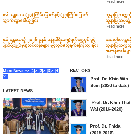
Read more
သူနာပြုတက္ကသိုလ်-မန္တလေး၌ ၂၀၂၆-ပညာသင်နှစ် အတွက် ဖွင့်လှစ်မည့်
သူနာပြုသိပ္ပံဘွဲ့ (ပေါင်းကူး) B.N.SC (BRIDGE)...
Read more
ဆေးဝါးတက္ကသိုလ်များ၊ ဆေးဘက်ဆိုင်ရာနည်းပညာတက္ကသိုလ်များ၊
သူနာပြုတက္ကသိုလ်များနှင့် အခြေခံကျန်းမာရေးတက္ကသိုလ်၊ မကွေးတို့၏
အတန်းသစ်များဖွင့်လှစ်မည့်အစီအစဉ်
Read more
RECTORS
More News >>
[1]>
[2]>
[3]>
[4]
>>
Prof. Dr. Khin Win
Sein
(2020 to date)
LATEST NEWS
Prof. Dr. Khin Thet
Wai
(2016-2020)
Prof. Dr. Thida
(2015-2016)