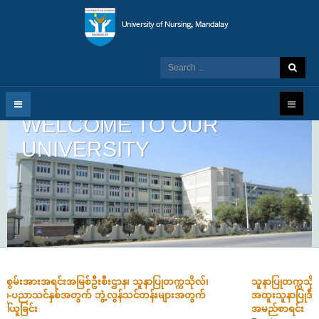
WELCOME TO OUR
UNIVERSITY
သူနာပြုတက္ကသိုလ်-မန္တလေး၌ ၂၀၂၆-ပညာသင်နှစ်အတွက် ဖွင့်လှစ်မည့်
1
2
3
4
အထူးသူနာပြုဒီပလိုမာ (၉)လသင်တန်း တက်ရောက်ခွင့်ရရှိသူများ၏
အမည်စာရင်း