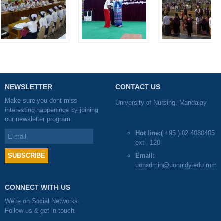
NEWSLETTER
CONTACT US
Make sure you dont miss
University of Nursing, Mandalay
interesting happenings by joining
our newsletter program.
Hot line:(
+95 ) 02 4080405
ext - 120
Email:
uonadmin@uonmdy.edu.mm
CONNECT WITH US
We're on Social Networks.
Follow us & get in touch.