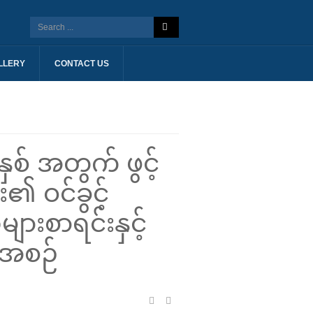
LLERY
CONTACT US
် အတွက် ဖွင့်
၏ ဝင်ခွင့်
ားစာရင်းနှင့်
စီအစဉ်