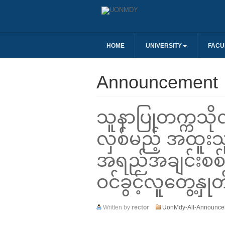
HOME
UNIVERSITY
FACU
Announcement
သူနာပြုတက္ကသို
လှစ်မည့် အထူးသ
အရည်အချင်းစစ် ရ
ဝင်ခွင့်လူတွေ့န
Written by
rector
UonMdy-All-Announce