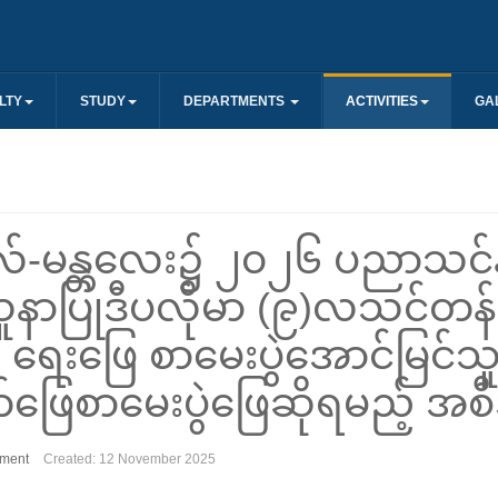
LTY
STUDY
DEPARTMENTS
ACTIVITIES
GA
လ်-မန္တလေး၌ ၂၀၂၆ ပညာသင်နှစ
ူနာပြုဒီပလိုမာ (၉)လသင်တန်း
ေးဖြေ စာမေးပွဲအောင်မြင်သူမျ
ှုတ်ဖြေစာမေးပွဲဖြေဆိုရမည့် အ
ment
Created: 12 November 2025