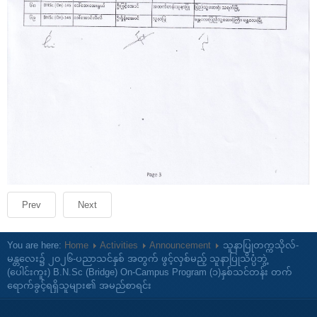
Prev
Next
You are here:
Home
Activities
Announcement
သူနာပြုတက္ကသိုလ်-
မန္တလေး၌ ၂၀၂၆-ပညာသင်နှစ် အတွက် ဖွင့်လှစ်မည့် သူနာပြုသိပ္ပံဘွဲ့
(ပေါင်းကူး) B.N.Sc (Bridge) On-Campus Program (၁)နှစ်သင်တန်း တက်
ရောက်ခွင့်ရရှိသူများ၏ အမည်စာရင်း