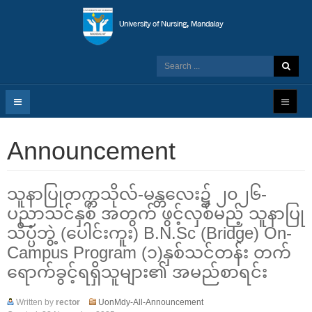
Announcement
သူနာပြုတက္ကသိုလ်-မန္တလေး၌ ၂၀၂၆-
ပညာသင်နှစ် အတွက် ဖွင့်လှစ်မည့် သူနာပြု
သိပ္ပံဘွဲ့ (ပေါင်းကူး) B.N.Sc (Bridge) On-
Campus Program (၁)နှစ်သင်တန်း တက်
ရောက်ခွင့်ရရှိသူများ၏ အမည်စာရင်း
Written by
rector
UonMdy-All-Announcement