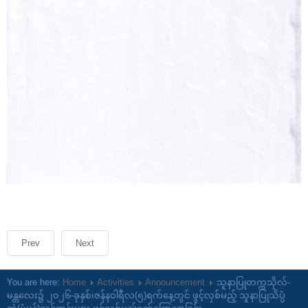
Prev
Next
You are here:
Home
Activities
Announcement
သူနာပြုတက္ကသိုလ်-
မန္တလေး၌ ၂၀၂၆-ခုနှစ်၊ဇန်နဝါရီလ(၅)ရက်နေ့တွင် ဖွင့်လှစ်မည့် သူနာပြုသိပ္ပံ