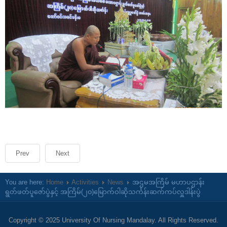
Prev
Next
You are here:
Home
Activities
News
အဌမအကြိမ် မဟာပဌာန်း
ရွတ်ဖတ်ပူဇော်ပွဲနှင့် အကြိမ်(၂၀)မြောက်ဝါဆိုသင်္ကန်းဆက်ကပ်လှူဒါန်းပွဲ
Copyright © 2025 University Of Nursing Mandalay. All Rights Reserved.