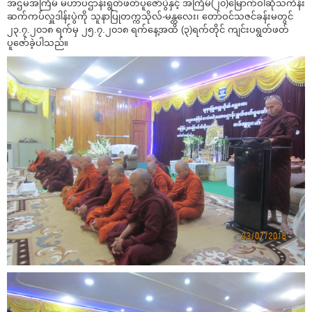
အဌမအကြိမ် မဟာပဌာန်းရွတ်ဖတ်ပူဇော်ပွဲနှင့် အကြိမ်(၂၀)မြောက်ဝါဆိုသင်္ကန်း
ဆက်ကပ်လှူဒါန်းပွဲကို သူနာပြုတက္ကသိုလ်-မန္တလေး၊ တော်ဝင်သဇင်ခန်းမတွင်
၂၃.၇.၂၀၁၈ ရက်မှ ၂၅.၇.၂၀၁၈ ရက်နေ့အထိ (၃)ရက်တိုင် ကျင်းပရွတ်ဖတ်
ပူဇော်ခဲ့ပါသည်။