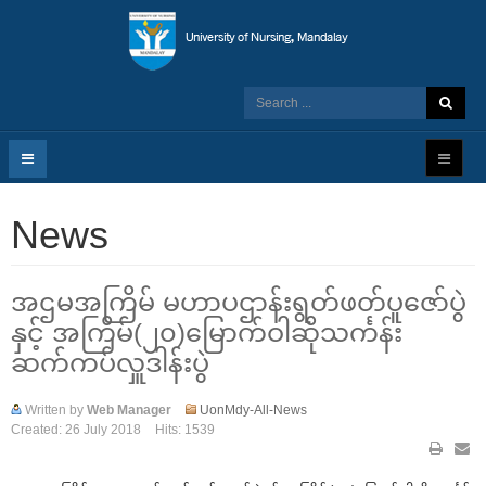
News
အဌမအကြိမ် မဟာပဌာန်းရွတ်ဖတ်ပူဇော်ပွဲ
နှင့် အကြိမ်(၂၀)မြောက်ဝါဆိုသင်္ကန်း
ဆက်ကပ်လှူဒါန်းပွဲ
Written by
Web Manager
UonMdy-All-News
Created: 26 July 2018
Hits: 1539