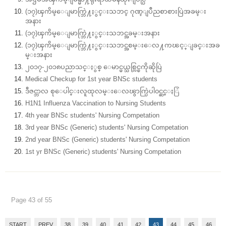
(၁၇)ၾကိမ္ေျမာက္ဘြဲ႔ႏွင္းသဘင္ ဂုဏ္ျပဳညစာစားပြဲအခမ္း
အနား
(၁၇)ၾကိမ္ေျမာက္ဘြဲ႔ႏွင္းသဘင္အခမ္းအနား
(၁၇)ၾကိမ္ေျမာက္ဘြဲ႔ႏွင္းသဘင္အစမ္းေလ႔ကၽင့္ျခင္းအခ
မ္းအနား
၂၀၁၇-၂၀၁၈ပညာသင္ႏွစ္ ေမာင္မယ္သစ္လြင္ၿကိုဆိုပြဲ
Medical Checkup for 1st year BNSc students
ဒီဇင္ဘာလ စုေပါင္းလူထုလမ္းေလၽွာက္ပြဲပါ၀င္ဆင္ႏြဲ
H1N1 Influenza Vaccination to Nursing Students
4th year BNSc students' Nursing Competation
3rd year BNSc (Generic) students' Nursing Competation
2nd year BNSc (Generic) students' Nursing Competation
1st yr BNSc (Generic) students' Nursing Competation
Page 43 of 55
START
PREV
38
39
40
41
42
43
44
45
46