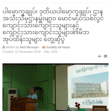
ပါမောက္ခချုပ်၊ ဒုတိယပါမောက္ခချုပ်၊ ဌာန
အသီးသီမှဌာနမှူးများ၊ မောင်မယ်သစ်လွင်
ကျောင်းသားကျောင်းသူများနှင့်
ကျောင်းသားကျောင်းသူများ၏မိဘ
အုပ်ထိန်းသူများ တွေ့ဆုံပွဲ
Written by
Web Manager
UonMdy-All-News
Created: 11 December 2018
Hits: 1305