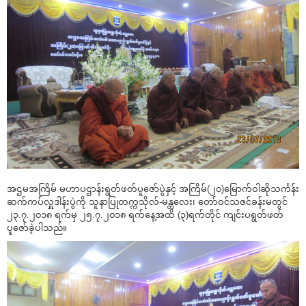
အဌမအကြိမ် မဟာပဌာန်းရွတ်ဖတ်ပူဇော်ပွဲနှင့် အကြိမ်(၂၀)မြောက်ဝါဆိုသင်္ကန်း
ဆက်ကပ်လှူဒါန်းပွဲကို သူနာပြုတက္ကသိုလ်-မန္တလေး၊ တော်ဝင်သဇင်ခန်းမတွင်
၂၃.၇.၂၀၁၈ ရက်မှ ၂၅.၇.၂၀၁၈ ရက်နေ့အထိ (၃)ရက်တိုင် ကျင်းပရွတ်ဖတ်
ပူဇော်ခဲ့ပါသည်။