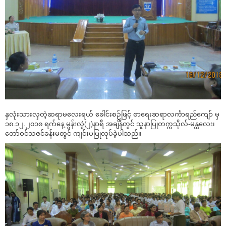
နှလုံးသားလှတဲ့ဆရာမလေးရယ် ခေါင်းစဉ်ဖြင့် စာရေးဆရာလင်္ကာရည်ကျော် မှ
၁၈.၁၂.၂၀၁၈ ရက်နေ့ မွန်းလွဲ(၂)နာရီ အချိန်တွင် သူနာပြုတက္ကသိုလ်-မန္တလေး၊
တော်ဝင်သဇင်ခန်းမတွင် ကျင်းပပြုလုပ်ခဲ့ပါသည်။