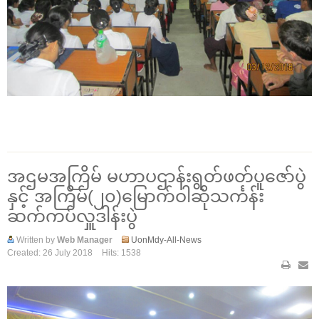
အဌမအကြိမ် မဟာပဌာန်းရွတ်ဖတ်ပူဇော်ပွဲ
နှင့် အကြိမ်(၂၀)မြောက်ဝါဆိုသင်္ကန်း
ဆက်ကပ်လှူဒါန်းပွဲ
Written by
Web Manager
UonMdy-All-News
Created: 26 July 2018
Hits: 1538