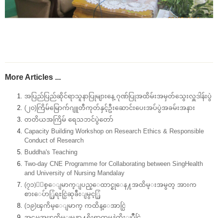
More Articles ...
အပြည်ပြည်ဆိုင်ရာသူနာပြုများနေ့ ဂုဏ်ပြုအထိမ်းအမှတ်သွေးလှူဒါန်းပွဲ
(၂၀)ကြိမ်မြောက်ဂျူတီကုတ်နှင့်ဦးဆောင်းပေးအပ်ပွဲအခမ်းအနား
တတိယအကြိမ် ရေသဘင်ပွဲတော်
Capacity Building Workshop on Research Ethics & Responsible
Conduct of Research
Buddha's Teaching
Two-day CNE Programme for Collaborating between SingHealth
and University of Nursing Mandalay
(၇၁)ႏွစ္ေျမာက္ျပည္ေထာင္စုေန႔အထိမ္းအမွတ္ အားက
စားေပ်ာ္ပြဲရႊင္ပြဲဆုခ်ီးျမွင့္ပြဲ
(၁၉)ၾကိမ္ေျမာက္ ကထိန္ေအာင္ပြဲ
အဌမအၾကိမ္ျမန္မာ႔ရိုးရာထမနဲထိုးျပိဳင္ပြဲ